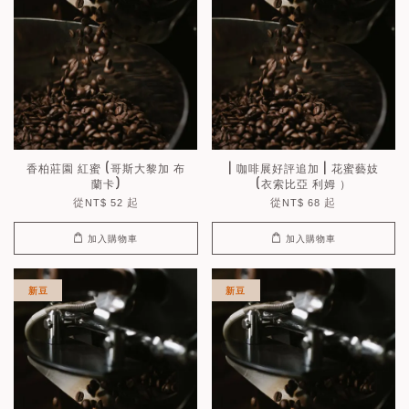
香柏莊園 紅蜜 (哥斯大黎加 布
| 咖啡展好評追加 | 花蜜藝妓
蘭卡)
(衣索比亞 利姆 ）
從
起
從
起
NT$ 52
NT$ 68
加入購物車
加入購物車
新豆
新豆