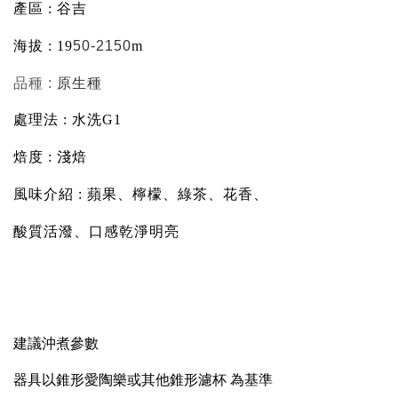
產區 : 谷吉
海拔 : 19
50-2150
m
品種 :
原生種
處理法 : 水洗
G1
焙度 : 淺焙
風味介紹 :
蘋果、檸檬、綠茶、花香、
酸質活潑、口感乾淨明亮
建議沖煮參數
器具以錐形愛陶樂或其他錐形濾杯 為基準