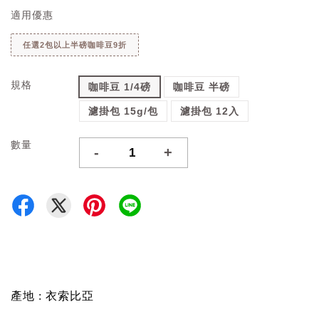
適用優惠
任選2包以上半磅咖啡豆9折
規格
咖啡豆 1/4磅
咖啡豆 半磅
濾掛包 15g/包
濾掛包 12入
數量
-
+
產地 : 衣索比亞