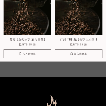
荔夏 (衣索比亞 耶加雪菲)
紅韻 TOP AA (肯亞山地區 )
從
起
從
起
NT$ 55
NT$ 53
加入購物車
加入購物車