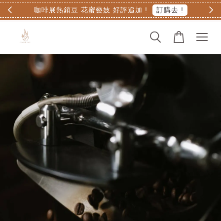
購
咖啡展熱銷豆 花蜜藝妓 好評追加 !
訂購去 !