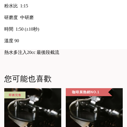
粉水比 1:15
研磨度
中研磨
時間 1:50 (±10秒)
溫度 90
熱水多注入
20cc
最後段截流
您可能也喜歡
咖啡展熱銷NO.1
即將完售